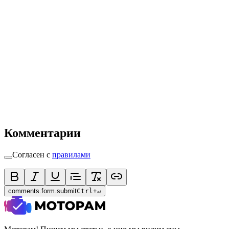
Комментарии
Согласен с
правилами
comments.form.submit
Ctrl
+
↵