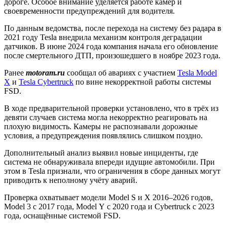
дороге. Особое внимание уделяется работе камер и
своевременности предупреждений для водителя.
По данным ведомства, после перехода на систему без радара в
2021 году Tesla внедрила механизм контроля деградации
датчиков. В июне 2024 года компания начала его обновление
после смертельного ДТП, произошедшего в ноябре 2023 года.
Ранее
motoram.ru
сообщал об авариях с участием
Tesla Model
X
и
Tesla Cybertruck
по вине некорректной работы системы
FSD.
В ходе предварительной проверки установлено, что в трёх из
девяти случаев система могла некорректно реагировать на
плохую видимость. Камеры не распознавали дорожные
условия, а предупреждения появлялись слишком поздно.
Дополнительный анализ выявил новые инциденты, где
система не обнаруживала впереди идущие автомобили. При
этом в Tesla признали, что ограничения в сборе данных могут
приводить к неполному учёту аварий.
Проверка охватывает модели Model S и X 2016–2026 годов,
Model 3 с 2017 года, Model Y с 2020 года и Cybertruck с 2023
года, оснащённые системой FSD.