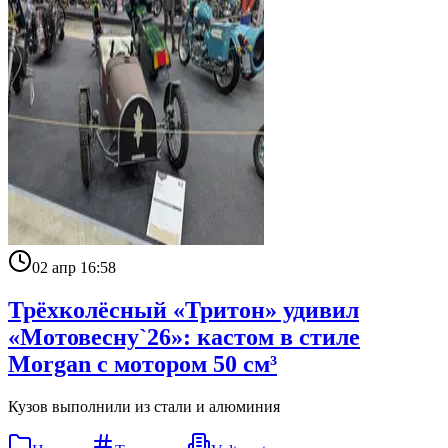
02 апр 16:58
Трёхколёсный «Тритон» удивил
«Мотовесну`26»: кастом в стиле
Morgan с мотором 50 см³
Кузов выполнили из стали и алюминия