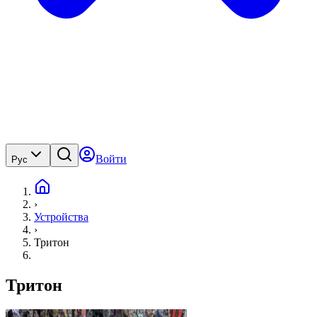
Войти
Рус
›
Устройства
›
Тритон
Тритон