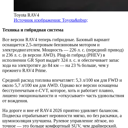
Toyota RAV4
Источник изображения: Toyota&nbsp;
Техника и гибридная система
Все версии RAV4 теперь гибридные. Базовый вариант
оснащается 2,5-литровым бензиновым мотором и
электродвигателем. Мощность — 226 л. с. (передний привод)
и 236 л. с. (в версии AWD). Plug-in гибрид (PHEV) в
исполнении GR Sport выдаёт 324 л. с. и обеспечивает запас
хода на электротяге до 84 км — на 23 % больше, чем у
прежнего RAV4 Prime.
Средний расход топлива впечатляет: 5,3 л/100 км для FWD и
около 5,7 л/100 км для AWD. Однако все версии оснащены
бесступенчатым e-CVT, которое, хоть и работает плавно,
лишено эмоциональности и «откусывает» часть удовольствия
от вождения.
На дороге и вне её RAV4 2026 приятно удивляет балансом.
Подвеска отрабатывает неровности мягко, но без раскачки, а
шумоизоляция улучшена. Рулевое управление лёгкое, но
точное — это больше комфортный SUV, чем драйверский.