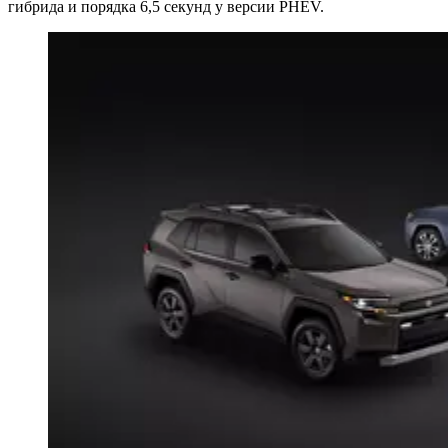
гибрида и порядка 6,5 секунд у версии PHEV.