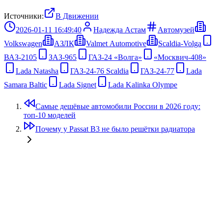
Источники:
В Движении
2026-01-11 16:49:40
Надежда Астам
Автомузей
Volkswagen
АЗЛК
Valmet Automotive
Scaldia-Volga
ВАЗ-2105
ЗАЗ-965
ГАЗ-24 «Волга»
«Москвич-408»
Lada Natasha
ГАЗ-24-76 Scaldia
ГАЗ-24-77
Lada
Samara Baltic
Lada Signet
Lada Kalinka Olympe
Самые дешёвые автомобили России в 2026 году:
топ‑10 моделей
Почему у Passat B3 не было решётки радиатора