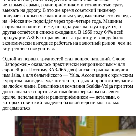
четырьмя фарами, радиоприёмником и готовностью сразу
выехать на дорогу. В это же время советский инженер
получает открытку с лаконичным уведомлением: его очередь
на «Москвич» подойдёт через три–четыре года. Машины
формально одни и те же, но одна уже эксплуатируется, а
другая остаётся в списке ожидания. В 1969 году 64% всей
продукции АЗЛК отправлялось за границу, и заводу было
экономически выгоднее работать на валютный рынок, чем на
внутреннего покупателя.
Одной из первых трудностей стал вопрос названий. Слово
«Запорожец» оказалось практически непроизносимым для
европейцев. Поэтому ЗАЗ-965 для финского рынка получил
имя Jalta, а для бельгийского — Yalta. Ассоциация с крымским
курортом выглядела удачно: тепло, отдых и простота звучания
на любом языке. Бельгийская компания Scaldia-Volga при этом
дооснащала экспортные автомобили зеркалом на левом
крыле, пепельницей и радиоприёмником — деталями, о
которых советский владелец базовой версии мог только
догадываться.