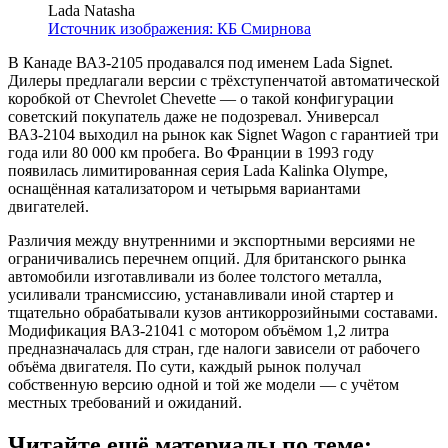
Lada Natasha
Источник изображения: КБ Смирнова
В Канаде ВАЗ-2105 продавался под именем Lada Signet.
Дилеры предлагали версии с трёхступенчатой автоматической
коробкой от Chevrolet Chevette — о такой конфигурации
советский покупатель даже не подозревал. Универсал
ВАЗ-2104 выходил на рынок как Signet Wagon с гарантией три
года или 80 000 км пробега. Во Франции в 1993 году
появилась лимитированная серия Lada Kalinka Olympe,
оснащённая катализатором и четырьмя вариантами
двигателей.
Различия между внутренними и экспортными версиями не
ограничивались перечнем опций. Для британского рынка
автомобили изготавливали из более толстого металла,
усиливали трансмиссию, устанавливали иной стартер и
тщательно обрабатывали кузов антикоррозийными составами.
Модификация ВАЗ-21041 с мотором объёмом 1,2 литра
предназначалась для стран, где налоги зависели от рабочего
объёма двигателя. По сути, каждый рынок получал
собственную версию одной и той же модели — с учётом
местных требований и ожиданий.
Читайте ещё материалы по теме: