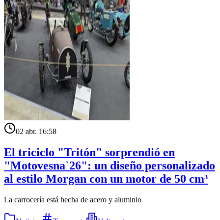
02 abr. 16:58
El triciclo "Tritón" sorprendió en
"Motovesna`26": un diseño personalizado
al estilo Morgan con un motor de 50 cm³
La carrocería está hecha de acero y aluminio