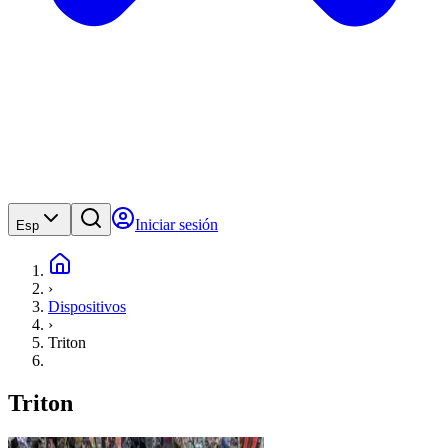
Iniciar sesión
Esp
›
Dispositivos
›
Triton
Triton