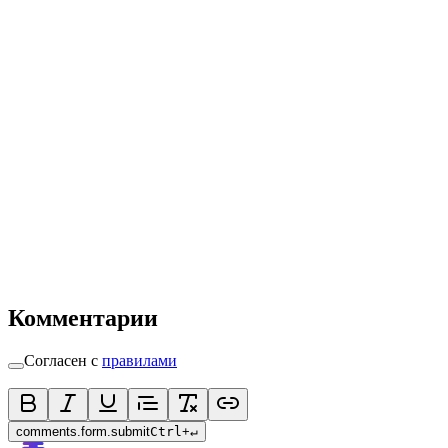
Комментарии
Согласен с
правилами
comments.form.submit
Ctrl
+
↵