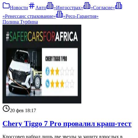
Новости
Авто
«Ингосстрах»
«Согласие»
«Ренессанс страхование»
«Ресо-Гарантия»
Полина Турбина
20 фев 18:17
Chery Tiggo 7 Pro провалил краш-тест
Кроссовер набрал лишь две звезды за защиту взрослых в