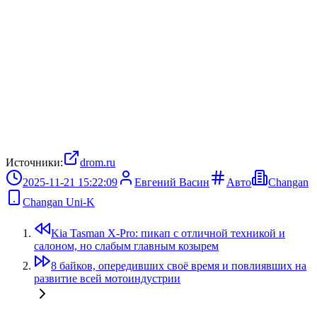
Источники:
drom.ru
2025-11-21 15:22:09
Евгений Васин
Авто
Changan
Changan Uni-K
Kia Tasman X-Pro: пикап с отличной техникой и
салоном, но слабым главным козырем
8 байков, опередивших своё время и повлиявших на
развитие всей мотоиндустрии