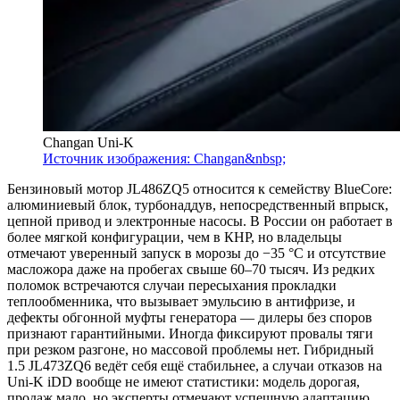
Changan Uni-K
Источник изображения: Changan&nbsp;
Бензиновый мотор JL486ZQ5 относится к семейству BlueCore:
алюминиевый блок, турбонаддув, непосредственный впрыск,
цепной привод и электронные насосы. В России он работает в
более мягкой конфигурации, чем в КНР, но владельцы
отмечают уверенный запуск в морозы до −35 °C и отсутствие
масложора даже на пробегах свыше 60–70 тысяч. Из редких
поломок встречаются случаи пересыхания прокладки
теплообменника, что вызывает эмульсию в антифризе, и
дефекты обгонной муфты генератора — дилеры без споров
признают гарантийными. Иногда фиксируют провалы тяги
при резком разгоне, но массовой проблемы нет. Гибридный
1.5 JL473ZQ6 ведёт себя ещё стабильнее, а случаи отказов на
Uni-K iDD вообще не имеют статистики: модель дорогая,
продаж мало, но эксперты отмечают успешную адаптацию