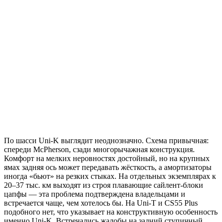
По шасси Uni-K выглядит неоднозначно. Схема привычная:
спереди McPherson, сзади многорычажная конструкция.
Комфорт на мелких неровностях достойный, но на крупных
ямах задняя ось может передавать жёсткость, а амортизаторы
иногда «бьют» на резких стыках. На отдельных экземплярах к
20–37 тыс. км выходят из строя плавающие сайлент-блоки
цапфы — эта проблема подтверждена владельцами и
встречается чаще, чем хотелось бы. На Uni-T и CS55 Plus
подобного нет, что указывает на конструктивную особенность
именно Uni-K. Встречались жалобы на задний ступичный