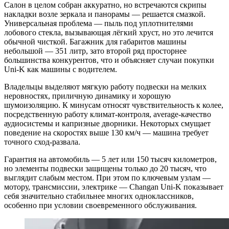
Салон в целом собран аккуратно, но встречаются скрипы
накладки возле зеркала и панорамы — решается смазкой.
Универсальная проблема — пыль под уплотнителями
лобового стекла, вызывающая лёгкий хруст, но это лечится
обычной чисткой. Багажник для габаритов машины
небольшой — 351 литр, зато второй ряд просторнее
большинства конкурентов, что и объясняет случаи покупки
Uni-K как машины с водителем.
Владельцы выделяют мягкую работу подвески на мелких
неровностях, приличную динамику и хорошую
шумоизоляцию. К минусам относят чувствительность к колее,
посредственную работу климат-контроля, average-качество
аудиосистемы и капризные дворники. Некоторых смущает
поведение на скоростях выше 130 км/ч — машина требует
точного сход-развала.
Гарантия на автомобиль — 5 лет или 150 тысяч километров,
но элементы подвески защищены только до 20 тысяч, что
выглядит слабым местом. При этом по ключевым узлам —
мотору, трансмиссии, электрике — Changan Uni-K показывает
себя значительно стабильнее многих одноклассников,
особенно при условии своевременного обслуживания.