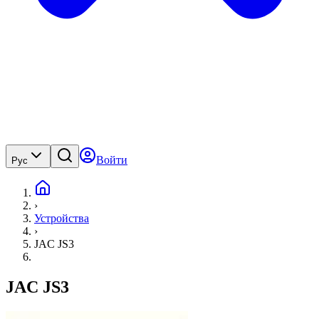
Войти
Рус
›
Устройства
›
JAC JS3
JAC JS3