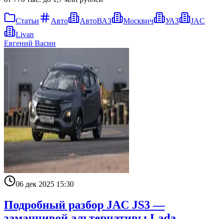
Статьи
Авто
АвтоВАЗ
Москвич
УАЗ
JAC
Livan
Евгений Васин
06 дек 2025 15:30
Подробный разбор JAC JS3 —
заманчивой альтернативы Lada