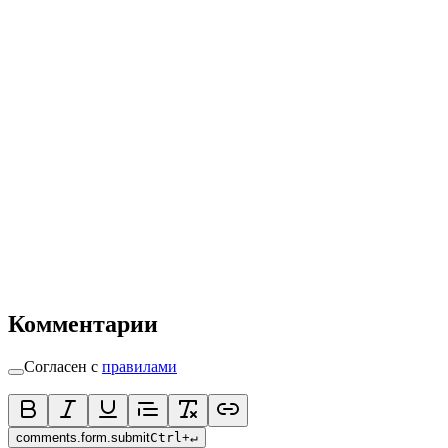
Комментарии
Согласен с
правилами
comments.form.submit
Ctrl
+
↵