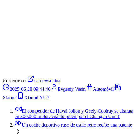
Источники:
carnewschina
2025-06-28 09:44:46
Evgeniy Vasin
Automóvil
Xiaomi
Xiaomi YU7
El competidor de Haval Jolion y Geely Coolray se abarata
en 800.000 rublos: cuánto piden por el Changan Uni-T
Un coche deportivo ruso de estilo retro recibe una patente