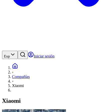
Iniciar sesión
Esp
›
Compañías
›
Xiaomi
Xiaomi