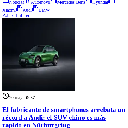
Noticias
Automóvil
Mercedes-Benz
Hyundai
Xiaomi
Audi
BMW
Polina Turbina
20 may. 06:37
El fabricante de smartphones arrebata un
récord a Audi: el SUV chino es más
rápido en Nürburgring