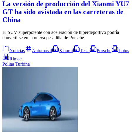
La versión de producción del Xiaomi YU7
GT ha sido avistada en las carreteras de
China
El SUV superpotente con aceleración de hiperdeportivo podría
convertirse en la nueva pesadilla de Porsche
Noticias
Automóvil
Xiaomi
Tesla
Porsche
Lotus
Rimac
Polina Turbina