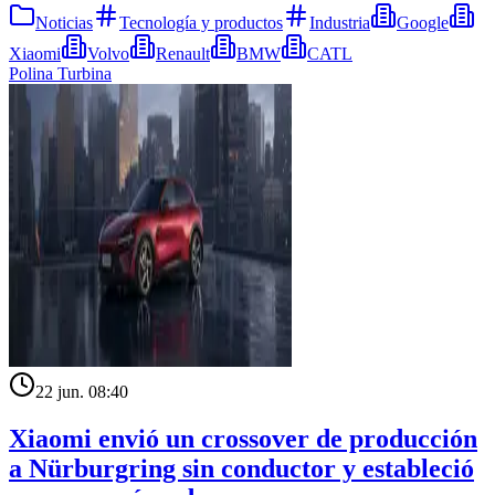
Noticias
Tecnología y productos
Industria
Google
Xiaomi
Volvo
Renault
BMW
CATL
Polina Turbina
22 jun. 08:40
Xiaomi envió un crossover de producción
a Nürburgring sin conductor y estableció