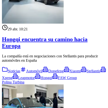
29 abr. 10:21
Hongqi encuentra su camino hacia
Europa
La compañía está en negociaciones con Stellantis para producir
automóviles en España
Noticias
Automóvil
Dongfeng
Xiaomi
Stellantis
Xpeng
Leapmotor
Hongqi
FAW Group
Polina Turbina