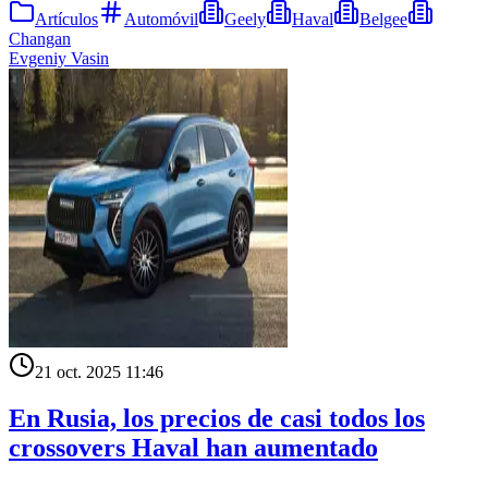
Artículos
Automóvil
Geely
Haval
Belgee
Changan
Evgeniy Vasin
21 oct. 2025 11:46
En Rusia, los precios de casi todos los
crossovers Haval han aumentado