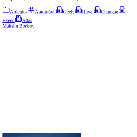
Artículos
Automóvil
Geely
Haval
Changan
Exeed
Atlas
Maksim Borisov