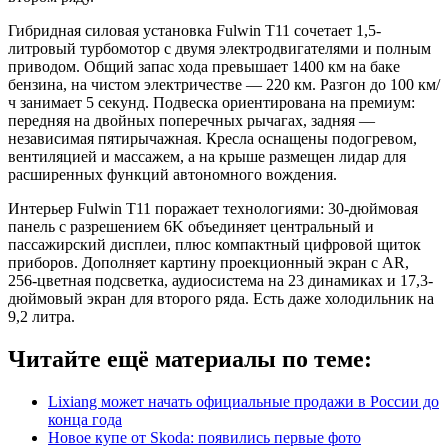
Гибридная силовая установка Fulwin T11 сочетает 1,5-
литровый турбомотор с двумя электродвигателями и полным
приводом. Общий запас хода превышает 1400 км на баке
бензина, на чистом электричестве — 220 км. Разгон до 100 км/
ч занимает 5 секунд. Подвеска ориентирована на премиум:
передняя на двойных поперечных рычагах, задняя —
независимая пятирычажная. Кресла оснащены подогревом,
вентиляцией и массажем, а на крыше размещен лидар для
расширенных функций автономного вождения.
Интерьер Fulwin T11 поражает технологиями: 30-дюймовая
панель с разрешением 6K объединяет центральный и
пассажирский дисплеи, плюс компактный цифровой щиток
приборов. Дополняет картину проекционный экран с AR,
256-цветная подсветка, аудиосистема на 23 динамиках и 17,3-
дюймовый экран для второго ряда. Есть даже холодильник на
9,2 литра.
Читайте ещё материалы по теме:
Lixiang может начать официальные продажи в России до
конца года
Новое купе от Skoda: появились первые фото