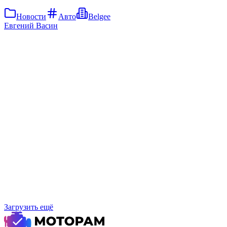
Новости
Авто
Belgee
Евгений Васин
Загрузить ещё