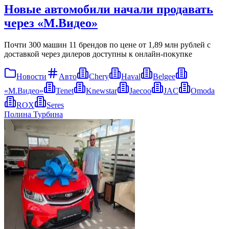
Новые автомобили начали продавать
через «М.Видео»
Почти 300 машин 11 брендов по цене от 1,89 млн рублей с
доставкой через дилеров доступны к онлайн-покупке
Новости
Авто
Chery
Haval
Belgee
«М.Видео»
Tenet
Knewstar
Jaecoo
JAC
Omoda
ROX
Seres
Полина Турбина