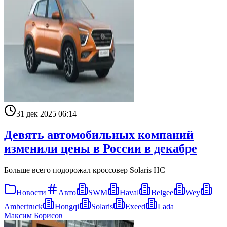
31 дек 2025 06:14
Девять автомобильных компаний
изменили цены в России в декабре
Больше всего подорожал кроссовер Solaris HC
Новости
Авто
SWM
Haval
Belgee
Wey
Ambertruck
Hongqi
Solaris
Exeed
Lada
Максим Борисов