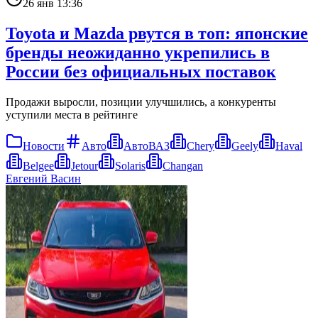
26 янв 13:36
Toyota и Mazda рвутся в топ: японские
бренды неожиданно укрепились в
России без официальных поставок
Продажи выросли, позиции улучшились, а конкуренты
уступили места в рейтинге
Новости
Авто
АвтоВАЗ
Chery
Geely
Haval
Belgee
Jetour
Solaris
Changan
Евгений Васин