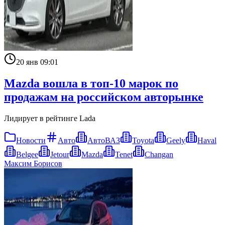
20 янв 09:01
Mazda вошла в топ-10 марок по
продажам на российском авторынке
Лидирует в рейтинге Lada
Новости
Авто
АвтоВАЗ
Toyota
Geely
Haval
Belgee
Jetour
Mazda
Tenet
Changan
Максим Борисов