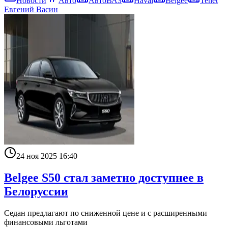
Новости
Авто
АвтоВАЗ
Haval
Belgee
Tenet
Евгений Васин
24 ноя 2025 16:40
Belgee S50 стал заметно доступнее в
Белоруссии
Седан предлагают по сниженной цене и с расширенными
финансовыми льготами