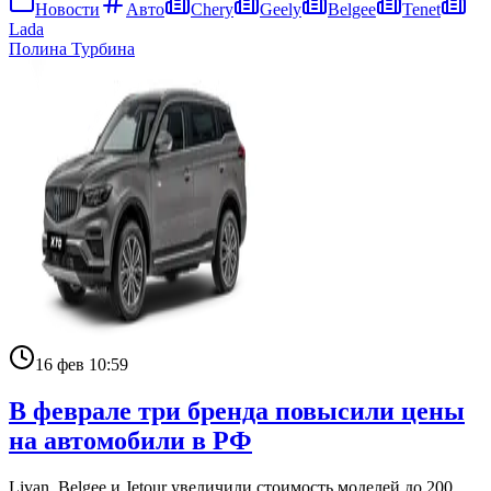
Новости
Авто
Chery
Geely
Belgee
Tenet
Lada
Полина Турбина
16 фев 10:59
В феврале три бренда повысили цены
на автомобили в РФ
Livan, Belgee и Jetour увеличили стоимость моделей до 200