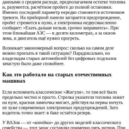
данными о среднем расходе, предполагаемом остатке топлива
и, разумеется, расчётном пробеге до полной остановки.
Именно последний параметр нередко становится источником
тревоги. На приборной панели загорается предупреждение,
пробег стремится к нулю, а электроника недвусмысленно
сообщает: «Ехать дальше нельзя, срочно заправьтесь». При
этом ближайшая АЗС — в десяти километрах, а за окном
зима, и двигатель ещё нужно прогреть.
Возникает закономерный вопрос: сколько на самом деле
можно проехать в такой ситуации? Парадоксально, но
владельцам старых автомобилей без цифровых подсказок
зачастую было даже спокойнее.
Как это работало на старых отечественных
машинах
Если вспомнить классические «Жигули», то там всё было
предельно честно и просто. Стрелка указателя топлива лежит
на нуле, красная лампочка мигает, действуя на нервы ничуть
не хуже современных электронных предупреждений. Зато
водитель точно знает: в баке остаётся резерв.
У ВАЗов — от «копейки» до других моделей классического
семейства — этот запас составлял примерно пять литров. При