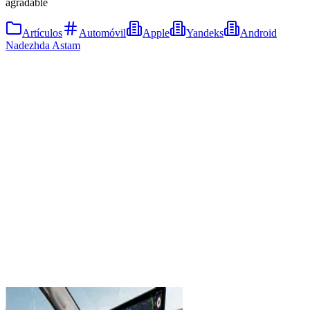
agradable
Artículos
Automóvil
Apple
Yandeks
Android
Nadezhda Astam