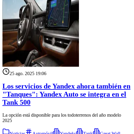
25 ago. 2025 19:06
Los servicios de Yandex ahora también en
"Tanques": Yandex Auto se integra en el
Tank 500
La opción está disponible para los todoterrenos del año modelo
2025
Noticias
Automóvil
Yandeks
Tank
Great Wall