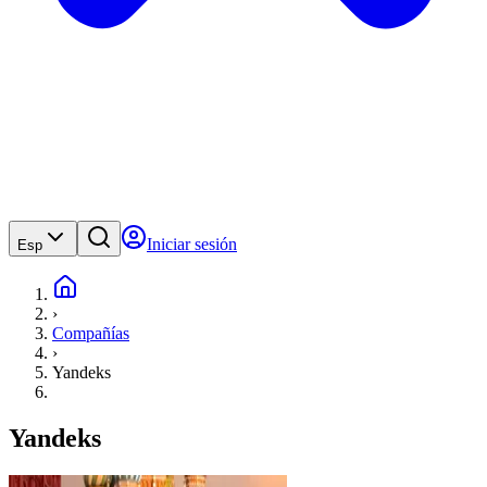
Iniciar sesión
Esp
›
Compañías
›
Yandeks
Yandeks