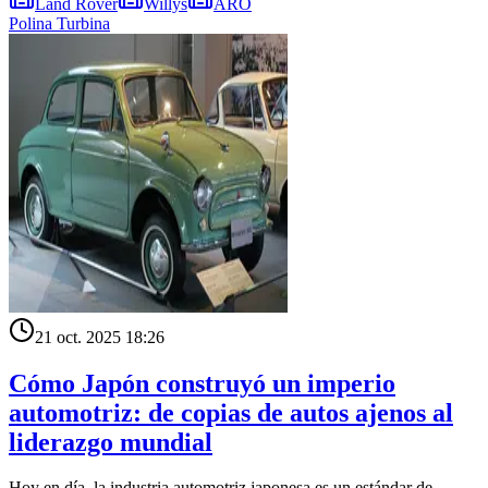
Land Rover
Willys
ARO
Polina Turbina
21 oct. 2025 18:26
Cómo Japón construyó un imperio
automotriz: de copias de autos ajenos al
liderazgo mundial
Hoy en día, la industria automotriz japonesa es un estándar de