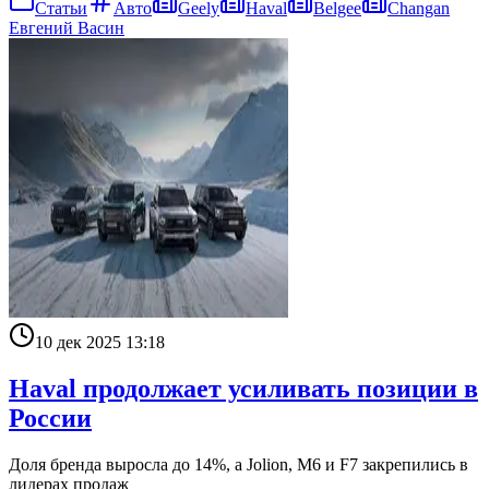
Статьи
Авто
Geely
Haval
Belgee
Changan
Евгений Васин
10 дек 2025 13:18
Haval продолжает усиливать позиции в
России
Доля бренда выросла до 14%, а Jolion, M6 и F7 закрепились в
лидерах продаж