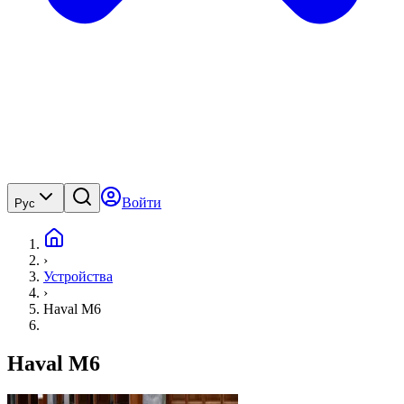
Войти
Рус
›
Устройства
›
Haval M6
Haval M6