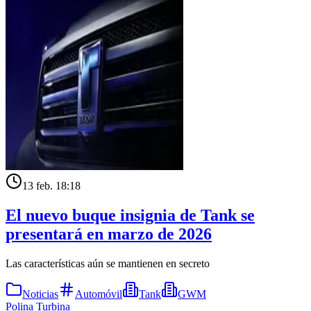
13 feb. 18:18
El nuevo buque insignia de Tank se
presentará en marzo de 2026
Las características aún se mantienen en secreto
Noticias
Automóvil
Tank
GWM
Polina Turbina