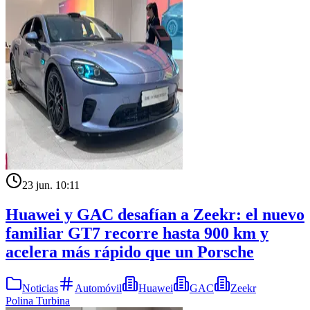
23 jun. 10:11
Huawei y GAC desafían a Zeekr: el nuevo
familiar GT7 recorre hasta 900 km y
acelera más rápido que un Porsche
Noticias
Automóvil
Huawei
GAC
Zeekr
Polina Turbina