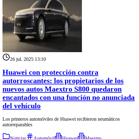
26 jul. 2025 13:10
Huawei con protección contra
autorroscantes: los propietarios de los
nuevos autos Maextro S800 quedaron
encantados con una función no anunciada
del vehículo
Los primeros automóviles de Huawei recibieron neumáticos
autorreparables
Noticias
Automóvil
Huawei
Maextro