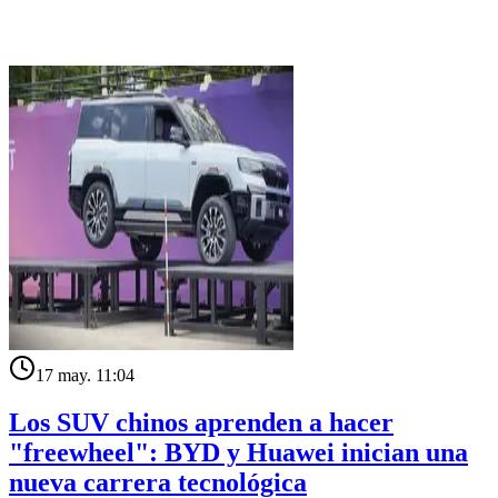
17 may. 11:04
Los SUV chinos aprenden a hacer
"freewheel": BYD y Huawei inician una
nueva carrera tecnológica