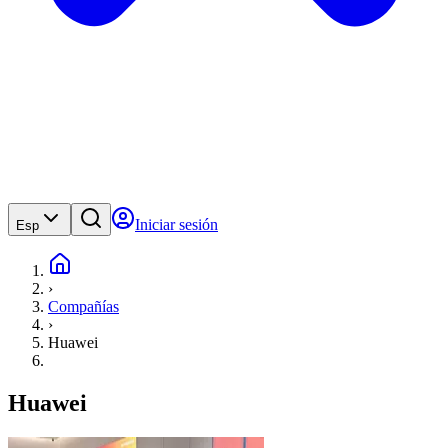
Iniciar sesión
Esp
›
Compañías
›
Huawei
Huawei