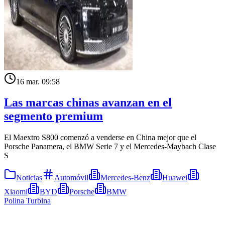
16 mar. 09:58
Las marcas chinas avanzan en el
segmento premium
El Maextro S800 comenzó a venderse en China mejor que el
Porsche Panamera, el BMW Serie 7 y el Mercedes-Maybach Clase
S
Noticias
Automóvil
Mercedes-Benz
Huawei
Xiaomi
BYD
Porsche
BMW
Polina Turbina