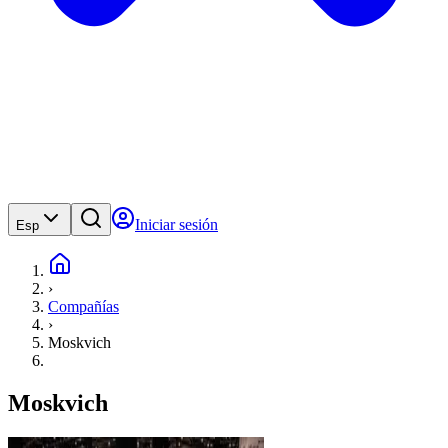
Iniciar sesión
Esp
›
Compañías
›
Moskvich
Moskvich