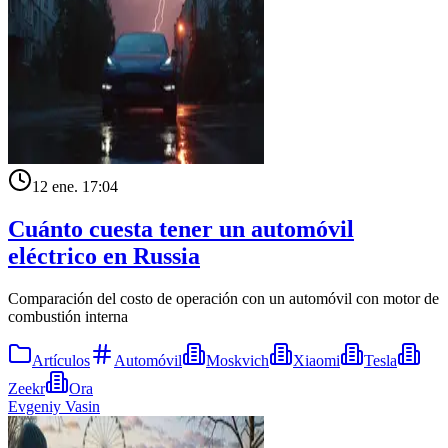
12 ene. 17:04
Cuánto cuesta tener un automóvil
eléctrico en Russia
Comparación del costo de operación con un automóvil con motor de
combustión interna
Artículos
Automóvil
Moskvich
Xiaomi
Tesla
Zeekr
Ora
Evgeniy Vasin