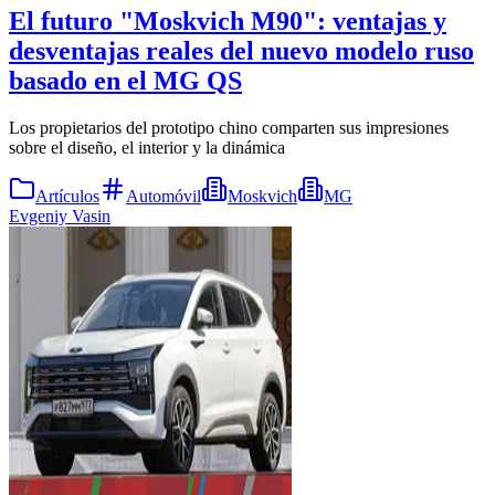
El futuro "Moskvich M90": ventajas y
desventajas reales del nuevo modelo ruso
basado en el MG QS
Los propietarios del prototipo chino comparten sus impresiones
sobre el diseño, el interior y la dinámica
Artículos
Automóvil
Moskvich
MG
Evgeniy Vasin