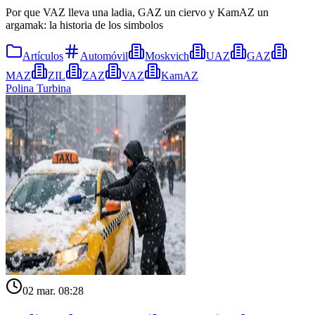
Por que VAZ lleva una ladia, GAZ un ciervo y KamAZ un
argamak: la historia de los simbolos
Artículos
Automóvil
Moskvich
UAZ
GAZ
MAZ
ZIL
ZAZ
VAZ
KamAZ
Polina Turbina
02 mar. 08:28