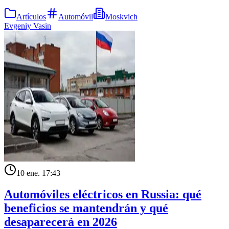
Artículos
Automóvil
Moskvich
Evgeniy Vasin
10 ene. 17:43
Automóviles eléctricos en Russia: qué
beneficios se mantendrán y qué
desaparecerá en 2026