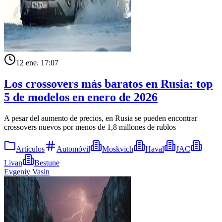
12 ene. 17:07
Los crossovers más baratos en Rusia: top
5 de modelos en enero de 2026
A pesar del aumento de precios, en Rusia se pueden encontrar
crossovers nuevos por menos de 1,8 millones de rublos
Artículos
Automóvil
Moskvich
Haval
JAC
Livan
Bestune
Evgeniy Vasin