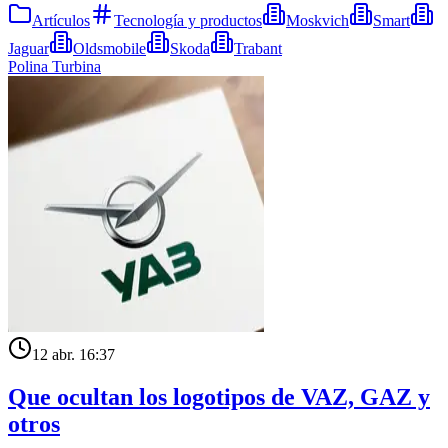
Artículos
Tecnología y productos
Moskvich
Smart
Jaguar
Oldsmobile
Skoda
Trabant
Polina Turbina
12 abr. 16:37
Que ocultan los logotipos de VAZ, GAZ y
otros