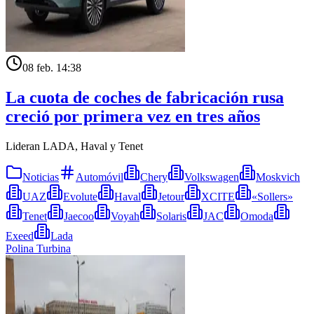
08 feb. 14:38
La cuota de coches de fabricación rusa
creció por primera vez en tres años
Lideran LADA, Haval y Tenet
Noticias
Automóvil
Chery
Volkswagen
Moskvich
UAZ
Evolute
Haval
Jetour
XCITE
«Sollers»
Tenet
Jaecoo
Voyah
Solaris
JAC
Omoda
Exeed
Lada
Polina Turbina